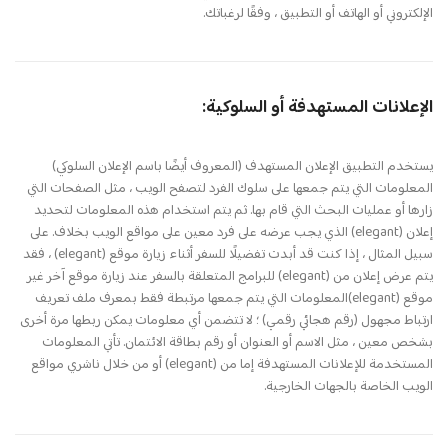
الإلكتروني أو الهاتف أو التطبيق ، وفقًا لرغباتك.
الإعلانات المستهدفة أو السلوكية:
يستخدم التطبيق الإعلان المستهدف (المعروف أيضًا باسم الإعلان السلوكي)
المعلومات التي يتم جمعها على سلوك الفرد لتصفح الويب ، مثل الصفحات التي
زارها أو عمليات البحث التي قام بها. ثم يتم استخدام هذه المعلومات لتحديد
إعلان (elegant) الذي يجب عرضه على فرد معين على مواقع الويب بخلاف. على
سبيل المثال ، إذا كنت قد أبدت تفضيلًا للسفر أثناء زيارة موقع (elegant) ، فقد
يتم عرض إعلان من (elegant) للبرامج المتعلقة بالسفر عند زيارة موقع آخر غير
موقع (elegant)المعلومات التي يتم جمعها مرتبطة فقط بمعرف ملف تعريف
ارتباط مجهول (رقم هجائي رقمي) ؛ لا تتضمن أي معلومات يمكن ربطها مرة أخرى
بشخص معين ، مثل الاسم أو العنوان أو رقم بطاقة الائتمان. تأتي المعلومات
المستخدمة للإعلانات المستهدفة إما من (elegant) أو من خلال ناشري مواقع
الويب الخاصة بالجهات الخارجية.