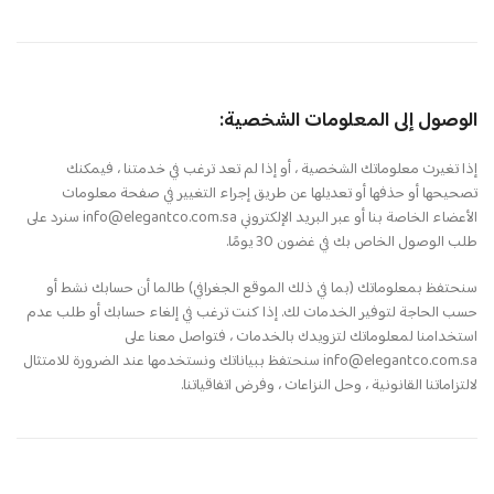
الوصول إلى المعلومات الشخصية:
إذا تغيرت معلوماتك الشخصية ، أو إذا لم تعد ترغب في خدمتنا ، فيمكنك
تصحيحها أو حذفها أو تعديلها عن طريق إجراء التغيير في صفحة معلومات
الأعضاء الخاصة بنا أو عبر البريد الإلكتروني info@elegantco.com.sa سنرد على
طلب الوصول الخاص بك في غضون 30 يومًا.
سنحتفظ بمعلوماتك (بما في ذلك الموقع الجغرافي) طالما أن حسابك نشط أو
حسب الحاجة لتوفير الخدمات لك. إذا كنت ترغب في إلغاء حسابك أو طلب عدم
استخدامنا لمعلوماتك لتزويدك بالخدمات ، فتواصل معنا على
info@elegantco.com.sa سنحتفظ ببياناتك ونستخدمها عند الضرورة للامتثال
لالتزاماتنا القانونية ، وحل النزاعات ، وفرض اتفاقياتنا.