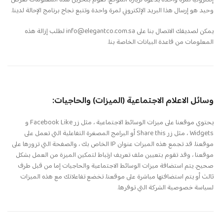
إلكترونيًا لمرة واحدة يدعوه لزيارة الموقع. نقوم بتخزين هذه المعلومات لغرض
وحيد هو إرسال هذا البريد الإلكتروني لمرة واحدة وتتبع نجاح برنامج الإحالة لدينا.
يمكن لصديقك الاتصال بنا على info@elegantco.com.sa لطلب إزالة هذه
المعلومات من قاعدة البيانات الخاصة بنا.
وسائل الاعلام الاجتماعية (الميزات) والحاجيات:
يحتوي موقعنا على ميزات الوسائط الاجتماعية ، مثل زر Facebook Like و
Widgets ، مثل زر Share this أو البرامج المصغرة التفاعلية التي تعمل على
موقعنا. قد تجمع هذه الميزات عنوان IP الخاص بك ، والصفحة التي تزورها على
موقعنا ، وقد تقوم بتعيين ملف تعريف ارتباط لتمكين الميزة من العمل بشكل
صحيح. يتم استضافة ميزات الوسائط الاجتماعية والحاجيات إما من قبل طرف
ثالث أو يتم استضافتها مباشرة على موقعنا. تخضع تفاعلاتك مع هذه الميزات
لسياسة خصوصية الشركة التي توفرها.