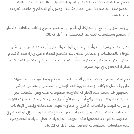
لا يتم تغطية استخدام ملفات تعريف ارتباط الطرف الثالث بواسطة سياسة
الخصوصية الخاصة بنا. ليس لدينا إمكانية الوصول أو التحكم في ملفات تعريف
الارتباط هذه.
لن يتم تخزين أو بيع أو مشاركة أو تأجير أو استئجار جميع بيانات بطاقات الائتمان
/ الخصم ومعلومات التعريف الشخصية لأي أطراف ثالثة.
قد يتم تغيير سياسات وأحكام موقع الويب والتطبيق أو تحديثه من حين لآخر
للوفاء بالمتطلبات والمعايير. لذلك ، يتم تشجيع العملاء على زيارة هذه الأقسام
بشكل متكرر حتى يتم تحديثهم بشأن التغييرات على الموقع. ستكون التعديلات
سارية المفعول في يوم نشرها.
يتم اختيار بعض الإعلانات التي قد تراها على الموقع وتسليمها بواسطة جهات
خارجية ، مثل شبكات الإعلانات ووكالات الإعلان والمعلنين ومقدمي شرائح
الجمهور. قد تجمع هذه الأطراف الخارجية معلومات عنك وعن أنشطتك عبر
الإنترنت ، سواء على الموقع أو على مواقع أخرى ، من خلال ملفات تعريف الارتباط
وإشارات الويب والتقنيات الأخرى في محاولة لفهم اهتماماتك وإيصال الإعلانات
التي تناسب اهتماماتك. يرجى تذكر أنه ليس لدينا إمكانية الوصول إلى أو التحكم في
المعلومات التي قد تجمعها هذه الجهات الخارجية. لا تغطي سياسة الخصوصية
هذه ممارسات المعلومات الخاصة بهذه الأطراف الثالثة.