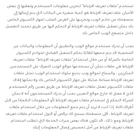
نستخدم “ملفات تعريف الارتباط” لتخزين معلومات المستخدم وتعقبها في بعض
الأحيان. ملف تعريف الارتباط هو كمية صغيرة من البيانات التي يتم إرسالها إلى
متصفحك من خادم الويب وتخزينها على القرص الصلب لجهاز الكمبيوتر الخاص
بك. يمكن تعطيل ملفات تعريف الارتباط أو التحكم فيها عن طريق تحديد التفضيل
داخل متصفح الويب الخاص بك.
يجب أن يدرك مستخدم موقع الويب والتطبيق أن المعلومات والبيانات غير
الشخصية قد يتم جمعها تلقائيًا بحكم التشغيل القياسي لخوادم الكمبيوتر
الخاصة بالشركة أو من خلال استخدام “ملفات تعريف الارتباط”. ملفات تعريف
الارتباط هي ملفات يمكن أن يستخدمها موقع الويب للتعرف على المستخدمين
المتكررين ، والسماح لموقع ويب بتتبع سلوك استخدام الويب. تحتل ملفات
تعريف الارتباط مساحة ضئيلة على جهاز الكمبيوتر الخاص بك ولا يمكنها إتلاف
ملفات الكمبيوتر. تعمل ملفات تعريف الارتباط عن طريق تعيين رقم للمستخدم
الذي لا معنى له خارج موقع التعيين. يجب أن يدرك المستخدمون أنه لا يمكن
للشركة التحكم في استخدام ملفات تعريف الارتباط (أو المعلومات الناتجة) من قبل
أطراف ثالثة. إذا كنت لا تريد أن يتم جمع المعلومات من خلال استخدام ملفات
تعريف الارتباط ، فإن متصفحك يسمح لك برفض أو قبول استخدام ملفات تعريف
الارتباط. ومع ذلك ، قد تكون هناك بعض ميزات الخدمة التي تتطلب استخدام
ملفات تعريف الارتباط من أجل تخصيص إيصال المعلومات إليك.