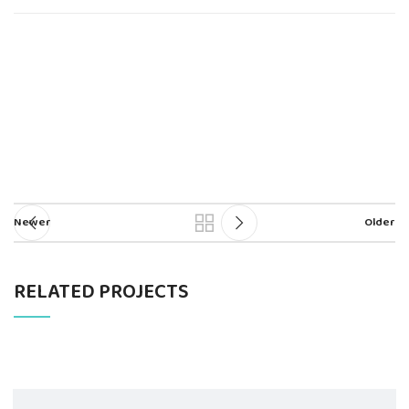
Newer
Older
RELATED PROJECTS
ET VESTIBULUM QUIS A SUSPENDISSE
DECOR