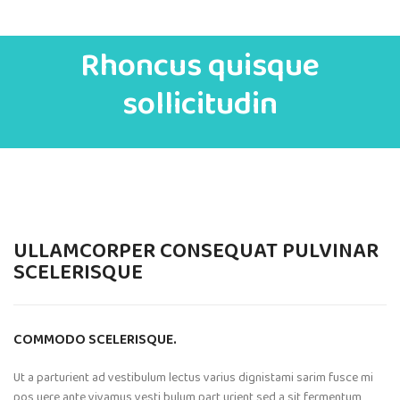
Rhoncus quisque
sollicitudin
ULLAMCORPER CONSEQUAT PULVINAR
SCELERISQUE
COMMODO SCELERISQUE.
Ut a parturient ad vestibulum lectus varius dignistami sarim fusce mi
pos uere ante vivamus vesti bulum part urient sed a sit fermentum