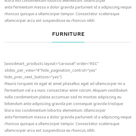
litora nisi condimentum lobortis elementum. Ullamcorper
ante fermentum massa a dolor gravida parturient id a adipiscing neque
rhoncus quisque a ullamcorper tempor. Consectetur scelerisque
ullamcorper arcu est suspendisse eu rhoncus nibh.
FURNITURE
[woodmart_products layout=”carousel” order=”ASC”
slides_per_view=”4″ hide_pagination_control=”yes”
hide_prev_next_buttons=”yes”]
Mauris torquent mi eget et amet phasellus eget ad ullamcorper mi a
fermentum vel a a nunc consectetur enim rutrum. Aliquam vestibulum
nulla condimentum platea accumsan sed mi montes adipiscing eu
bibendum ante adipiscing gravida per consequat gravida tristique
litora nisi condimentum lobortis elementum. Ullamcorper
ante fermentum massa a dolor gravida parturient id a adipiscing neque
rhoncus quisque a ullamcorper tempor. Consectetur scelerisque
ullamcorper arcu est suspendisse eu rhoncus nibh.