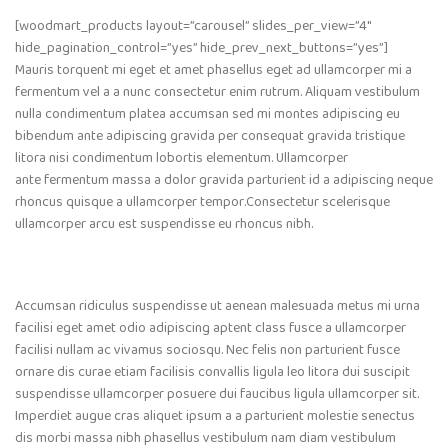
[woodmart_products layout=”carousel” slides_per_view=”4″
hide_pagination_control=”yes” hide_prev_next_buttons=”yes”]
Mauris torquent mi eget et amet phasellus eget ad ullamcorper mi a
fermentum vel a a nunc consectetur enim rutrum. Aliquam vestibulum
nulla condimentum platea accumsan sed mi montes adipiscing eu
bibendum ante adipiscing gravida per consequat gravida tristique
litora nisi condimentum lobortis elementum. Ullamcorper
ante fermentum massa a dolor gravida parturient id a adipiscing neque
rhoncus quisque a ullamcorper tempor.Consectetur scelerisque
ullamcorper arcu est suspendisse eu rhoncus nibh.
Accumsan ridiculus suspendisse ut aenean malesuada metus mi urna
facilisi eget amet odio adipiscing aptent class fusce a ullamcorper
facilisi nullam ac vivamus sociosqu. Nec felis non parturient fusce
ornare dis curae etiam facilisis convallis ligula leo litora dui suscipit
suspendisse ullamcorper posuere dui faucibus ligula ullamcorper sit.
Imperdiet augue cras aliquet ipsum a a parturient molestie senectus
dis morbi massa nibh phasellus vestibulum nam diam vestibulum