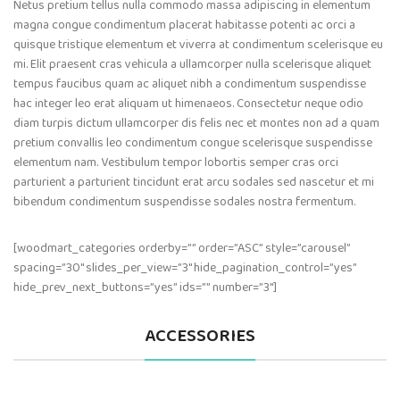
Netus pretium tellus nulla commodo massa adipiscing in elementum
magna congue condimentum placerat habitasse potenti ac orci a
quisque tristique elementum et viverra at condimentum scelerisque eu
mi. Elit praesent cras vehicula a ullamcorper nulla scelerisque aliquet
tempus faucibus quam ac aliquet nibh a condimentum suspendisse
hac integer leo erat aliquam ut himenaeos. Consectetur neque odio
diam turpis dictum ullamcorper dis felis nec et montes non ad a quam
pretium convallis leo condimentum congue scelerisque suspendisse
elementum nam. Vestibulum tempor lobortis semper cras orci
parturient a parturient tincidunt erat arcu sodales sed nascetur et mi
bibendum condimentum suspendisse sodales nostra fermentum.
[woodmart_categories orderby=”” order=”ASC” style=”carousel”
spacing=”30″ slides_per_view=”3″ hide_pagination_control=”yes”
hide_prev_next_buttons=”yes” ids=”” number=”3″]
ACCESSORIES