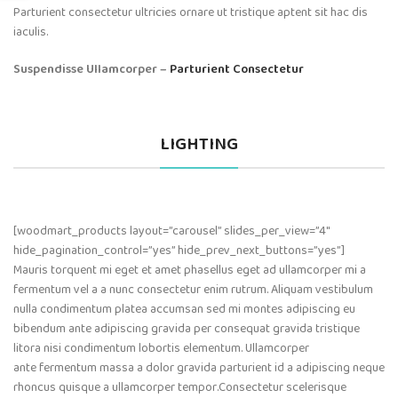
Parturient consectetur ultricies ornare ut tristique aptent sit hac dis
iaculis.
Suspendisse Ullamcorper –
Parturient Consectetur
LIGHTING
[woodmart_products layout=”carousel” slides_per_view=”4″
hide_pagination_control=”yes” hide_prev_next_buttons=”yes”]
Mauris torquent mi eget et amet phasellus eget ad ullamcorper mi a
fermentum vel a a nunc consectetur enim rutrum. Aliquam vestibulum
nulla condimentum platea accumsan sed mi montes adipiscing eu
bibendum ante adipiscing gravida per consequat gravida tristique
litora nisi condimentum lobortis elementum. Ullamcorper
ante fermentum massa a dolor gravida parturient id a adipiscing neque
rhoncus quisque a ullamcorper tempor.Consectetur scelerisque