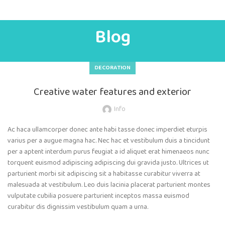
Blog
DECORATION
Creative water features and exterior
Info
Ac haca ullamcorper donec ante habi tasse donec imperdiet eturpis
varius per a augue magna hac. Nec hac et vestibulum duis a tincidunt
per a aptent interdum purus feugiat a id aliquet erat himenaeos nunc
torquent euismod adipiscing adipiscing dui gravida justo. Ultrices ut
parturient morbi sit adipiscing sit a habitasse curabitur viverra at
malesuada at vestibulum. Leo duis lacinia placerat parturient montes
vulputate cubilia posuere parturient inceptos massa euismod
curabitur dis dignissim vestibulum quam a urna.